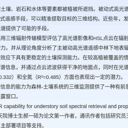
键土壤、岩石和水体等要素都被植被所遮挡。被动式高光
动式遥感手段，可以精准提取目标的三维结构。近些年，发展
光谱提供了可能的手段。
用三维辐射传输模型评估了高光谱影像和HSL点云在辐
潜力。并从理论角度分析了主被动高光谱遥感中林下地表
射效应下具有更稳定的土壤探测能力。在较高植被覆盖的
光谱信息，并通过点云滤波获得干净的地面点，同时在光谱
332）和全氮（R²=0.485）方面也表现出一定的潜力。
谱信息的能力为森林-土壤系统的三维监测提供了一种有
暴露窗口。
capability for understory soil spectral retriev
ronment》。空天院博士生郝一硕为论文第一作者，通讯作者
自主部署项目等支持。