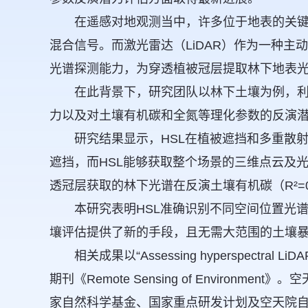
在遥感对地观测当中，许多位于地表的关
混合信号。而激光雷达（LiDAR）作为一种主
光谱探测能力，为穿透植被冠层提取林下地表
在此背景下，研究团队以林下土壤为例，利
力以及对土壤有机碳和全氮等理化参数的反演
研究结果显示，HSL在植被遮挡和多重散
遮挡，而HSL能够获取整个场景的三维点云及
透冠层获取的林下光谱在反演土壤有机碳（R²=0.
本研究表明HSL准确识别不同空间位置光
壤评估提供了新的手段，且无需大范围的土壤
相关成果以“Assessing hyperspectral LiDAR 
期刊《Remote Sensing of Envi
家自然科学基金、国家重点研发计划及空天院